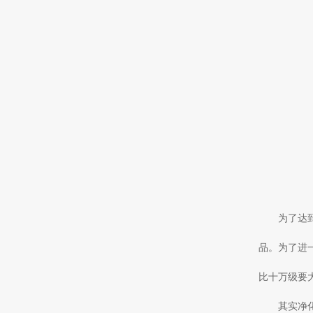
为了达
品。为了进
比十万级要
其实净