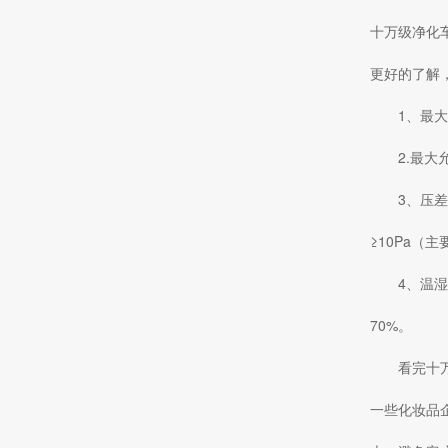
十万级净化
更好的了解
1、最大
2.最大
3、压
≥10Pa
4、温湿
70%。
看完十
一些化妆品