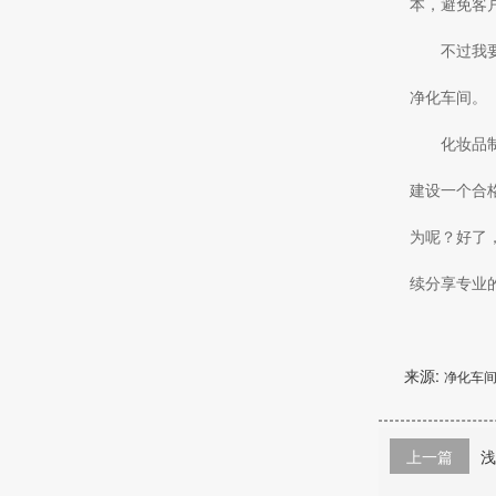
本，避免客
不过我
净化车间。
化妆品
建设一个合
为呢？
好了
续分享专业
来源:
净化车
上一篇
浅