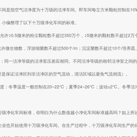
车间是指空气洁净度为十万级的洁净车间。即车间每立方米颗粒控制在10
，小编整理了以下十万级净化车间的标准。
允许≥0.5微米的粉尘颗粒数不超过350万个，≥5微米的颗粒数不超过2万
允许微生物数，浮游细菌数不超过500个/m；沉淀菌数不超过10个/培养皿
差：同一洁净等级的洁净室压差应相同。不同洁净等级的相邻洁净室之间的
（主要是保证洁净区到非洁净区的空气流动，清洁区域以避免气流倒流）。
度：冬季温度一般控制在20~22℃；夏季24~26℃；波动±2℃。冬季洁净
万级净化车间标准，你明白为什么数值越小净化车间标准越高吗？如上所
企业也开始使用十万级净化车间。在生产过程中，十万级净化车间生产的