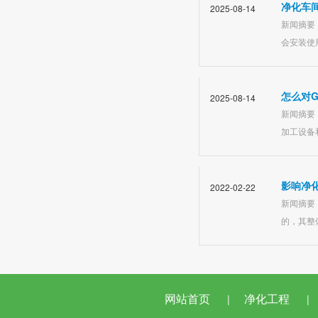
净化车
2025-08-14
新闻摘要
会安装使
氧化锈蚀
工。
怎么对
2025-08-14
新闻摘要
加工设备
及净化状
影响净
2022-02-22
新闻摘要
的，其整
网站首页
净化工程
|
|