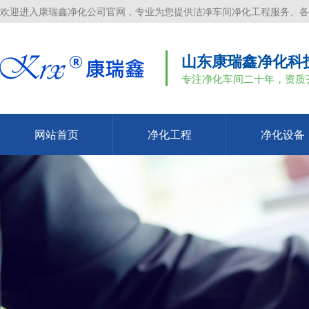
欢迎进入康瑞鑫净化公司官网，专业为您提供洁净车间净化工程服务、各
山东康瑞鑫净化科
专注净化车间二十年，资质
网站首页
净化工程
净化设备