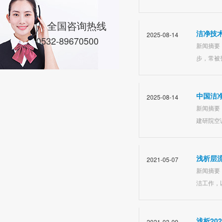
发电结构
全国咨询热线
洁净技
2025-08-14
0532-89670500
新闻摘要
步，常被
中国洁
2025-08-14
新闻摘要
建研院空
了装配式
浅析层
2021-05-07
新闻摘要
洁工作，
家对医疗
力和服务
浅析20
2021-03-09