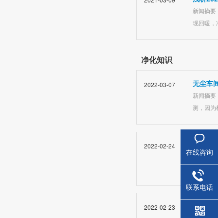
新闻摘要
现回暖，
业主也开
这个机遇
净化知识
无尘车
2022-03-07
新闻摘要
测，因为
怎样建
2022-02-24
在线咨询
新闻摘要
非专业公
联系电话
建设净
2022-02-23
新闻摘要