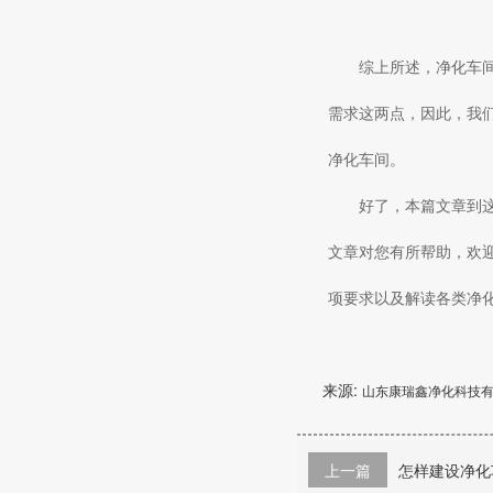
综上所述，净化车
需求这两点，因此，我
净化车间。
好了，本篇文章到
文章对您有所帮助，欢
项要求以及解读各类净
来源:
山东康瑞鑫净化科技
上一篇
怎样建设净化