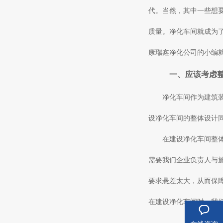
代。当然，其中一些想
质量。净化车间就成为
康瑞鑫净化公司的小编
一、应该考虑
净化车间作为建筑
设净化车间的整体设计
在建设净化车间整
需要我们企业负责人与
要求悬差太大，从而保
在建设净化车间时，我